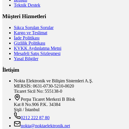
Teknik Destek
Müşteri Hizmetleri
Sıkça Sorulan Sorular
Kargo ve Teslimat
İade Politikası
Gizlilik Politikası
KVKK Aydınlatma Metni
Mesafeli Satış Sözleşmesi
Yasal Bilgiler
İletişim
Nokta Elektronik ve Bilişim Sistemleri A.Ş.
MERSİS: 0631-0730-5210-0020
Ticaret Sicil No: 555138-0
Perpa Ticaret Merkezi B Blok
Kat 8 No.906 P.K. 34384
Şişli / İstanbul
0212 222 87 80
nokta@noktaelektronik.net