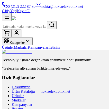
0 (212) 222 87 80
nokta@noktaelektronik.net
Giriş Yap
|
Kayıt Ol
Kategoriler
Ürünler
Markalar
Kampanyalar
İletişim
Teknolojiyi işinize değer katan çözümlere dönüştürüyoruz.
“Geleceğin altyapısını birlikte inşa ediyoruz”
Hızlı Bağlantılar
Hakkımızda
Ürün Kataloğu — noktaelektronik.net
Ürünler
Markalar
Kampanyalar
İletişim