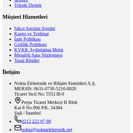
Teknik Destek
Müşteri Hizmetleri
Sıkça Sorulan Sorular
Kargo ve Teslimat
İade Politikası
Gizlilik Politikası
KVKK Aydınlatma Metni
Mesafeli Satış Sözleşmesi
Yasal Bilgiler
İletişim
Nokta Elektronik ve Bilişim Sistemleri A.Ş.
MERSİS: 0631-0730-5210-0020
Ticaret Sicil No: 555138-0
Perpa Ticaret Merkezi B Blok
Kat 8 No.906 P.K. 34384
Şişli / İstanbul
0212 222 87 80
nokta@noktaelektronik.net