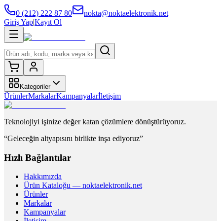
0 (212) 222 87 80
nokta@noktaelektronik.net
Giriş Yap
|
Kayıt Ol
Kategoriler
Ürünler
Markalar
Kampanyalar
İletişim
Teknolojiyi işinize değer katan çözümlere dönüştürüyoruz.
“Geleceğin altyapısını birlikte inşa ediyoruz”
Hızlı Bağlantılar
Hakkımızda
Ürün Kataloğu — noktaelektronik.net
Ürünler
Markalar
Kampanyalar
İletişim