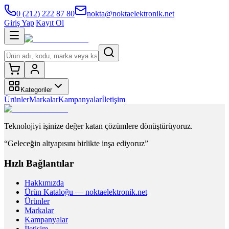
0 (212) 222 87 80
nokta@noktaelektronik.net
Giriş Yap
|
Kayıt Ol
Kategoriler
Ürünler
Markalar
Kampanyalar
İletişim
Teknolojiyi işinize değer katan çözümlere dönüştürüyoruz.
“Geleceğin altyapısını birlikte inşa ediyoruz”
Hızlı Bağlantılar
Hakkımızda
Ürün Kataloğu — noktaelektronik.net
Ürünler
Markalar
Kampanyalar
İletişim