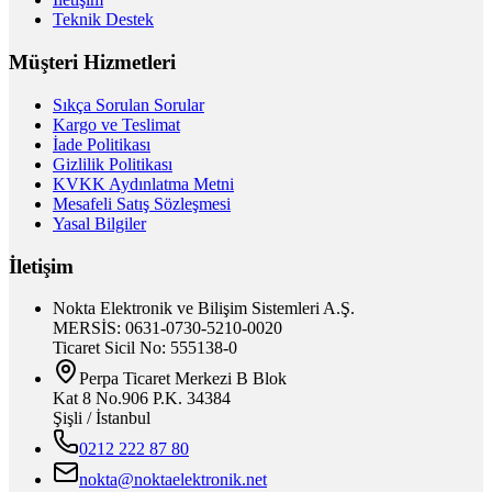
Teknik Destek
Müşteri Hizmetleri
Sıkça Sorulan Sorular
Kargo ve Teslimat
İade Politikası
Gizlilik Politikası
KVKK Aydınlatma Metni
Mesafeli Satış Sözleşmesi
Yasal Bilgiler
İletişim
Nokta Elektronik ve Bilişim Sistemleri A.Ş.
MERSİS: 0631-0730-5210-0020
Ticaret Sicil No: 555138-0
Perpa Ticaret Merkezi B Blok
Kat 8 No.906 P.K. 34384
Şişli / İstanbul
0212 222 87 80
nokta@noktaelektronik.net