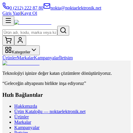
0 (212) 222 87 80
nokta@noktaelektronik.net
Giriş Yap
|
Kayıt Ol
Kategoriler
Ürünler
Markalar
Kampanyalar
İletişim
Teknolojiyi işinize değer katan çözümlere dönüştürüyoruz.
“Geleceğin altyapısını birlikte inşa ediyoruz”
Hızlı Bağlantılar
Hakkımızda
Ürün Kataloğu — noktaelektronik.net
Ürünler
Markalar
Kampanyalar
İletişim