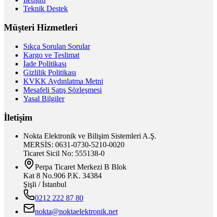
Teknik Destek
Müşteri Hizmetleri
Sıkça Sorulan Sorular
Kargo ve Teslimat
İade Politikası
Gizlilik Politikası
KVKK Aydınlatma Metni
Mesafeli Satış Sözleşmesi
Yasal Bilgiler
İletişim
Nokta Elektronik ve Bilişim Sistemleri A.Ş.
MERSİS: 0631-0730-5210-0020
Ticaret Sicil No: 555138-0
Perpa Ticaret Merkezi B Blok
Kat 8 No.906 P.K. 34384
Şişli / İstanbul
0212 222 87 80
nokta@noktaelektronik.net