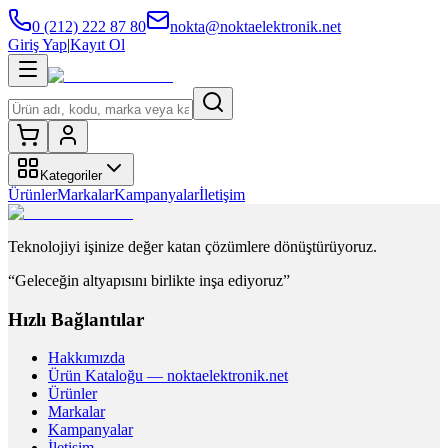
0 (212) 222 87 80
nokta@noktaelektronik.net
Giriş Yap
|
Kayıt Ol
Kategoriler
Ürünler
Markalar
Kampanyalar
İletişim
Teknolojiyi işinize değer katan çözümlere dönüştürüyoruz.
“Geleceğin altyapısını birlikte inşa ediyoruz”
Hızlı Bağlantılar
Hakkımızda
Ürün Kataloğu — noktaelektronik.net
Ürünler
Markalar
Kampanyalar
İletişim