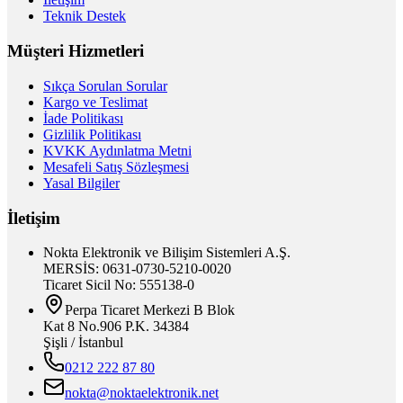
Teknik Destek
Müşteri Hizmetleri
Sıkça Sorulan Sorular
Kargo ve Teslimat
İade Politikası
Gizlilik Politikası
KVKK Aydınlatma Metni
Mesafeli Satış Sözleşmesi
Yasal Bilgiler
İletişim
Nokta Elektronik ve Bilişim Sistemleri A.Ş.
MERSİS: 0631-0730-5210-0020
Ticaret Sicil No: 555138-0
Perpa Ticaret Merkezi B Blok
Kat 8 No.906 P.K. 34384
Şişli / İstanbul
0212 222 87 80
nokta@noktaelektronik.net