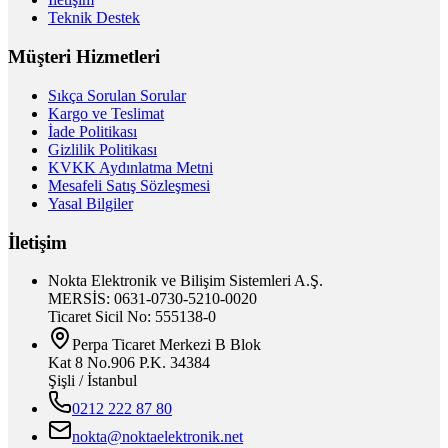
Teknik Destek
Müşteri Hizmetleri
Sıkça Sorulan Sorular
Kargo ve Teslimat
İade Politikası
Gizlilik Politikası
KVKK Aydınlatma Metni
Mesafeli Satış Sözleşmesi
Yasal Bilgiler
İletişim
Nokta Elektronik ve Bilişim Sistemleri A.Ş.
MERSİS: 0631-0730-5210-0020
Ticaret Sicil No: 555138-0
Perpa Ticaret Merkezi B Blok
Kat 8 No.906 P.K. 34384
Şişli / İstanbul
0212 222 87 80
nokta@noktaelektronik.net