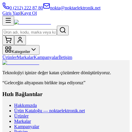
0 (212) 222 87 80
nokta@noktaelektronik.net
Giriş Yap
|
Kayıt Ol
Kategoriler
Ürünler
Markalar
Kampanyalar
İletişim
Teknolojiyi işinize değer katan çözümlere dönüştürüyoruz.
“Geleceğin altyapısını birlikte inşa ediyoruz”
Hızlı Bağlantılar
Hakkımızda
Ürün Kataloğu — noktaelektronik.net
Ürünler
Markalar
Kampanyalar
İletişim