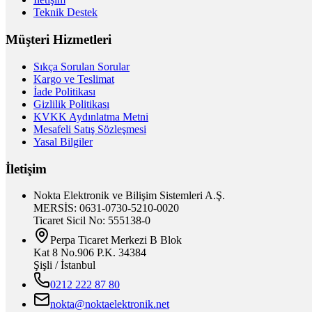
Teknik Destek
Müşteri Hizmetleri
Sıkça Sorulan Sorular
Kargo ve Teslimat
İade Politikası
Gizlilik Politikası
KVKK Aydınlatma Metni
Mesafeli Satış Sözleşmesi
Yasal Bilgiler
İletişim
Nokta Elektronik ve Bilişim Sistemleri A.Ş.
MERSİS: 0631-0730-5210-0020
Ticaret Sicil No: 555138-0
Perpa Ticaret Merkezi B Blok
Kat 8 No.906 P.K. 34384
Şişli / İstanbul
0212 222 87 80
nokta@noktaelektronik.net