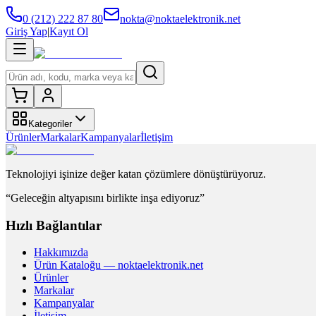
0 (212) 222 87 80
nokta@noktaelektronik.net
Giriş Yap
|
Kayıt Ol
Kategoriler
Ürünler
Markalar
Kampanyalar
İletişim
Teknolojiyi işinize değer katan çözümlere dönüştürüyoruz.
“Geleceğin altyapısını birlikte inşa ediyoruz”
Hızlı Bağlantılar
Hakkımızda
Ürün Kataloğu — noktaelektronik.net
Ürünler
Markalar
Kampanyalar
İletişim