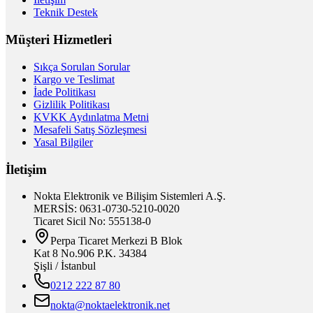
Teknik Destek
Müşteri Hizmetleri
Sıkça Sorulan Sorular
Kargo ve Teslimat
İade Politikası
Gizlilik Politikası
KVKK Aydınlatma Metni
Mesafeli Satış Sözleşmesi
Yasal Bilgiler
İletişim
Nokta Elektronik ve Bilişim Sistemleri A.Ş.
MERSİS: 0631-0730-5210-0020
Ticaret Sicil No: 555138-0
Perpa Ticaret Merkezi B Blok
Kat 8 No.906 P.K. 34384
Şişli / İstanbul
0212 222 87 80
nokta@noktaelektronik.net