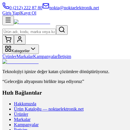
0 (212) 222 87 80
nokta@noktaelektronik.net
Giriş Yap
|
Kayıt Ol
Kategoriler
Ürünler
Markalar
Kampanyalar
İletişim
Teknolojiyi işinize değer katan çözümlere dönüştürüyoruz.
“Geleceğin altyapısını birlikte inşa ediyoruz”
Hızlı Bağlantılar
Hakkımızda
Ürün Kataloğu — noktaelektronik.net
Ürünler
Markalar
Kampanyalar
İletişim