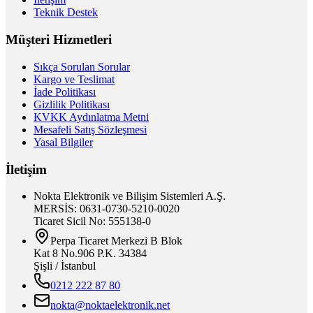
Teknik Destek
Müşteri Hizmetleri
Sıkça Sorulan Sorular
Kargo ve Teslimat
İade Politikası
Gizlilik Politikası
KVKK Aydınlatma Metni
Mesafeli Satış Sözleşmesi
Yasal Bilgiler
İletişim
Nokta Elektronik ve Bilişim Sistemleri A.Ş.
MERSİS: 0631-0730-5210-0020
Ticaret Sicil No: 555138-0
Perpa Ticaret Merkezi B Blok
Kat 8 No.906 P.K. 34384
Şişli / İstanbul
0212 222 87 80
nokta@noktaelektronik.net