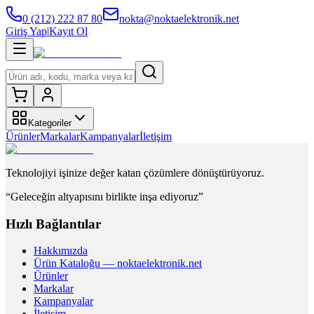
0 (212) 222 87 80
nokta@noktaelektronik.net
Giriş Yap
|
Kayıt Ol
Kategoriler
Ürünler
Markalar
Kampanyalar
İletişim
Teknolojiyi işinize değer katan çözümlere dönüştürüyoruz.
“Geleceğin altyapısını birlikte inşa ediyoruz”
Hızlı Bağlantılar
Hakkımızda
Ürün Kataloğu — noktaelektronik.net
Ürünler
Markalar
Kampanyalar
İletişim