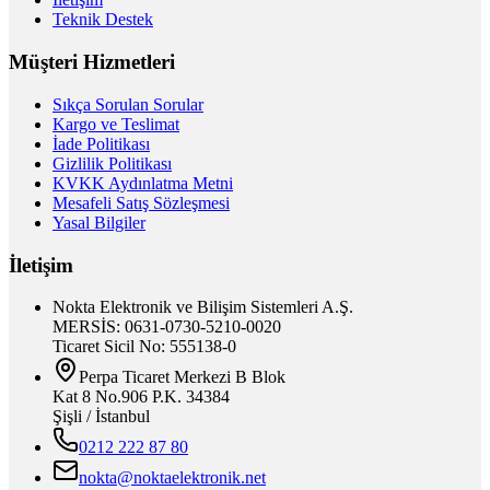
Teknik Destek
Müşteri Hizmetleri
Sıkça Sorulan Sorular
Kargo ve Teslimat
İade Politikası
Gizlilik Politikası
KVKK Aydınlatma Metni
Mesafeli Satış Sözleşmesi
Yasal Bilgiler
İletişim
Nokta Elektronik ve Bilişim Sistemleri A.Ş.
MERSİS: 0631-0730-5210-0020
Ticaret Sicil No: 555138-0
Perpa Ticaret Merkezi B Blok
Kat 8 No.906 P.K. 34384
Şişli / İstanbul
0212 222 87 80
nokta@noktaelektronik.net