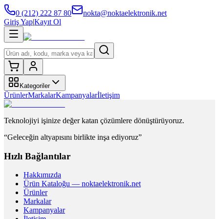
0 (212) 222 87 80
nokta@noktaelektronik.net
Giriş Yap
|
Kayıt Ol
Kategoriler
Ürünler
Markalar
Kampanyalar
İletişim
Teknolojiyi işinize değer katan çözümlere dönüştürüyoruz.
“Geleceğin altyapısını birlikte inşa ediyoruz”
Hızlı Bağlantılar
Hakkımızda
Ürün Kataloğu — noktaelektronik.net
Ürünler
Markalar
Kampanyalar
İletişim