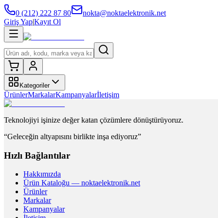
0 (212) 222 87 80
nokta@noktaelektronik.net
Giriş Yap
|
Kayıt Ol
Kategoriler
Ürünler
Markalar
Kampanyalar
İletişim
Teknolojiyi işinize değer katan çözümlere dönüştürüyoruz.
“Geleceğin altyapısını birlikte inşa ediyoruz”
Hızlı Bağlantılar
Hakkımızda
Ürün Kataloğu — noktaelektronik.net
Ürünler
Markalar
Kampanyalar
İletişim