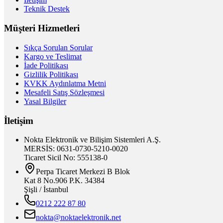
Teknik Destek
Müşteri Hizmetleri
Sıkça Sorulan Sorular
Kargo ve Teslimat
İade Politikası
Gizlilik Politikası
KVKK Aydınlatma Metni
Mesafeli Satış Sözleşmesi
Yasal Bilgiler
İletişim
Nokta Elektronik ve Bilişim Sistemleri A.Ş.
MERSİS: 0631-0730-5210-0020
Ticaret Sicil No: 555138-0
Perpa Ticaret Merkezi B Blok
Kat 8 No.906 P.K. 34384
Şişli / İstanbul
0212 222 87 80
nokta@noktaelektronik.net