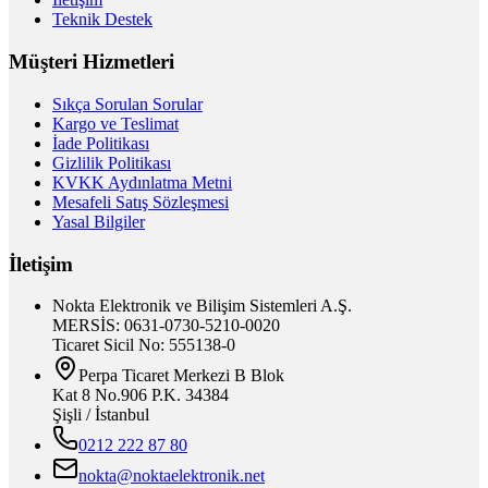
Teknik Destek
Müşteri Hizmetleri
Sıkça Sorulan Sorular
Kargo ve Teslimat
İade Politikası
Gizlilik Politikası
KVKK Aydınlatma Metni
Mesafeli Satış Sözleşmesi
Yasal Bilgiler
İletişim
Nokta Elektronik ve Bilişim Sistemleri A.Ş.
MERSİS: 0631-0730-5210-0020
Ticaret Sicil No: 555138-0
Perpa Ticaret Merkezi B Blok
Kat 8 No.906 P.K. 34384
Şişli / İstanbul
0212 222 87 80
nokta@noktaelektronik.net