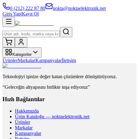
0 (212) 222 87 80
nokta@noktaelektronik.net
Giriş Yap
|
Kayıt Ol
Kategoriler
Ürünler
Markalar
Kampanyalar
İletişim
Teknolojiyi işinize değer katan çözümlere dönüştürüyoruz.
“Geleceğin altyapısını birlikte inşa ediyoruz”
Hızlı Bağlantılar
Hakkımızda
Ürün Kataloğu — noktaelektronik.net
Ürünler
Markalar
Kampanyalar
İletişim