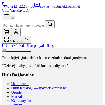
0 (212) 222 87 80
nokta@noktaelektronik.net
Giriş Yap
|
Kayıt Ol
Kategoriler
Ürünler
Markalar
Kampanyalar
İletişim
Teknolojiyi işinize değer katan çözümlere dönüştürüyoruz.
“Geleceğin altyapısını birlikte inşa ediyoruz”
Hızlı Bağlantılar
Hakkımızda
Ürün Kataloğu — noktaelektronik.net
Ürünler
Markalar
Kampanyalar
İletişim