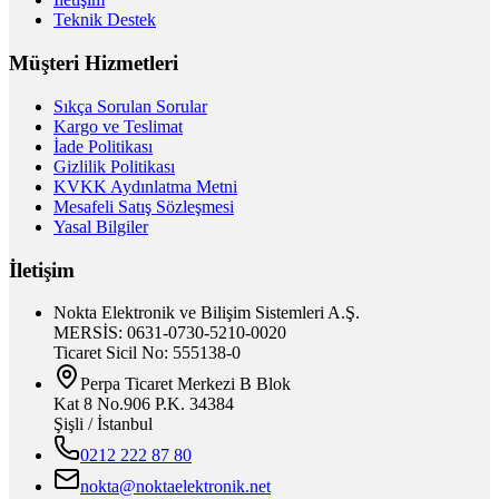
Teknik Destek
Müşteri Hizmetleri
Sıkça Sorulan Sorular
Kargo ve Teslimat
İade Politikası
Gizlilik Politikası
KVKK Aydınlatma Metni
Mesafeli Satış Sözleşmesi
Yasal Bilgiler
İletişim
Nokta Elektronik ve Bilişim Sistemleri A.Ş.
MERSİS: 0631-0730-5210-0020
Ticaret Sicil No: 555138-0
Perpa Ticaret Merkezi B Blok
Kat 8 No.906 P.K. 34384
Şişli / İstanbul
0212 222 87 80
nokta@noktaelektronik.net