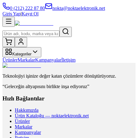
0 (212) 222 87 80
nokta@noktaelektronik.net
Giriş Yap
|
Kayıt Ol
Kategoriler
Ürünler
Markalar
Kampanyalar
İletişim
Teknolojiyi işinize değer katan çözümlere dönüştürüyoruz.
“Geleceğin altyapısını birlikte inşa ediyoruz”
Hızlı Bağlantılar
Hakkımızda
Ürün Kataloğu — noktaelektronik.net
Ürünler
Markalar
Kampanyalar
İletişim