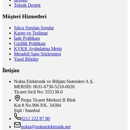
Teknik Destek
Müşteri Hizmetleri
Sıkça Sorulan Sorular
Kargo ve Teslimat
İade Politikası
Gizlilik Politikası
KVKK Aydınlatma Metni
Mesafeli Satış Sözleşmesi
Yasal Bilgiler
İletişim
Nokta Elektronik ve Bilişim Sistemleri A.Ş.
MERSİS: 0631-0730-5210-0020
Ticaret Sicil No: 555138-0
Perpa Ticaret Merkezi B Blok
Kat 8 No.906 P.K. 34384
Şişli / İstanbul
0212 222 87 80
nokta@noktaelektronik.net