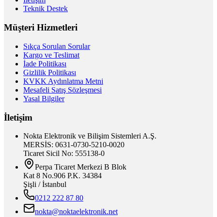
Teknik Destek
Müşteri Hizmetleri
Sıkça Sorulan Sorular
Kargo ve Teslimat
İade Politikası
Gizlilik Politikası
KVKK Aydınlatma Metni
Mesafeli Satış Sözleşmesi
Yasal Bilgiler
İletişim
Nokta Elektronik ve Bilişim Sistemleri A.Ş.
MERSİS: 0631-0730-5210-0020
Ticaret Sicil No: 555138-0
Perpa Ticaret Merkezi B Blok
Kat 8 No.906 P.K. 34384
Şişli / İstanbul
0212 222 87 80
nokta@noktaelektronik.net