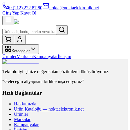
0 (212) 222 87 80
nokta@noktaelektronik.net
Giriş Yap
|
Kayıt Ol
Kategoriler
Ürünler
Markalar
Kampanyalar
İletişim
Teknolojiyi işinize değer katan çözümlere dönüştürüyoruz.
“Geleceğin altyapısını birlikte inşa ediyoruz”
Hızlı Bağlantılar
Hakkımızda
Ürün Kataloğu — noktaelektronik.net
Ürünler
Markalar
Kampanyalar
İletişim