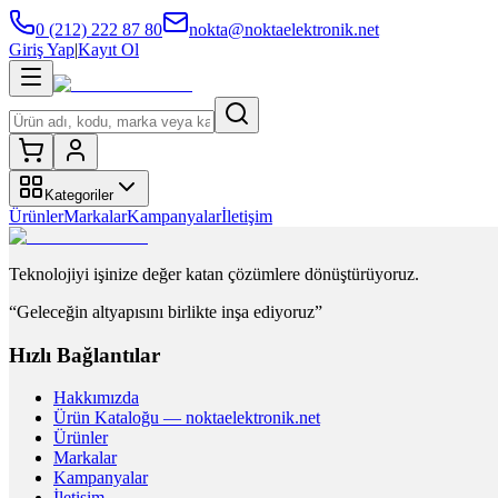
0 (212) 222 87 80
nokta@noktaelektronik.net
Giriş Yap
|
Kayıt Ol
Kategoriler
Ürünler
Markalar
Kampanyalar
İletişim
Teknolojiyi işinize değer katan çözümlere dönüştürüyoruz.
“Geleceğin altyapısını birlikte inşa ediyoruz”
Hızlı Bağlantılar
Hakkımızda
Ürün Kataloğu — noktaelektronik.net
Ürünler
Markalar
Kampanyalar
İletişim