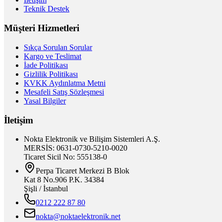
Teknik Destek
Müşteri Hizmetleri
Sıkça Sorulan Sorular
Kargo ve Teslimat
İade Politikası
Gizlilik Politikası
KVKK Aydınlatma Metni
Mesafeli Satış Sözleşmesi
Yasal Bilgiler
İletişim
Nokta Elektronik ve Bilişim Sistemleri A.Ş.
MERSİS: 0631-0730-5210-0020
Ticaret Sicil No: 555138-0
Perpa Ticaret Merkezi B Blok
Kat 8 No.906 P.K. 34384
Şişli / İstanbul
0212 222 87 80
nokta@noktaelektronik.net