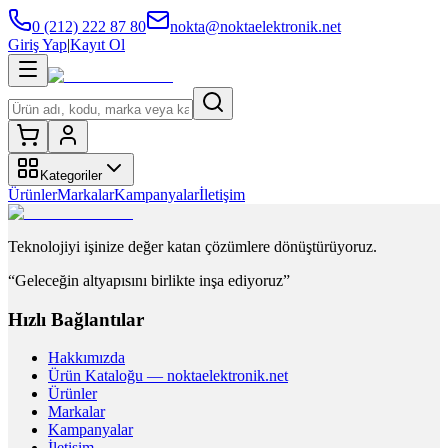
0 (212) 222 87 80
nokta@noktaelektronik.net
Giriş Yap
|
Kayıt Ol
Kategoriler
Ürünler
Markalar
Kampanyalar
İletişim
Teknolojiyi işinize değer katan çözümlere dönüştürüyoruz.
“Geleceğin altyapısını birlikte inşa ediyoruz”
Hızlı Bağlantılar
Hakkımızda
Ürün Kataloğu — noktaelektronik.net
Ürünler
Markalar
Kampanyalar
İletişim