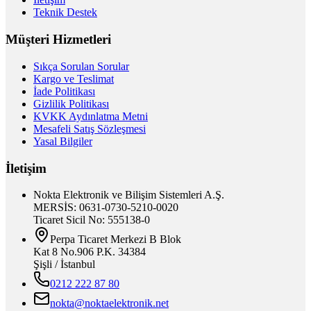
Teknik Destek
Müşteri Hizmetleri
Sıkça Sorulan Sorular
Kargo ve Teslimat
İade Politikası
Gizlilik Politikası
KVKK Aydınlatma Metni
Mesafeli Satış Sözleşmesi
Yasal Bilgiler
İletişim
Nokta Elektronik ve Bilişim Sistemleri A.Ş.
MERSİS: 0631-0730-5210-0020
Ticaret Sicil No: 555138-0
Perpa Ticaret Merkezi B Blok
Kat 8 No.906 P.K. 34384
Şişli / İstanbul
0212 222 87 80
nokta@noktaelektronik.net