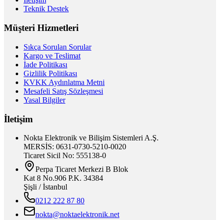
Teknik Destek
Müşteri Hizmetleri
Sıkça Sorulan Sorular
Kargo ve Teslimat
İade Politikası
Gizlilik Politikası
KVKK Aydınlatma Metni
Mesafeli Satış Sözleşmesi
Yasal Bilgiler
İletişim
Nokta Elektronik ve Bilişim Sistemleri A.Ş.
MERSİS: 0631-0730-5210-0020
Ticaret Sicil No: 555138-0
Perpa Ticaret Merkezi B Blok
Kat 8 No.906 P.K. 34384
Şişli / İstanbul
0212 222 87 80
nokta@noktaelektronik.net