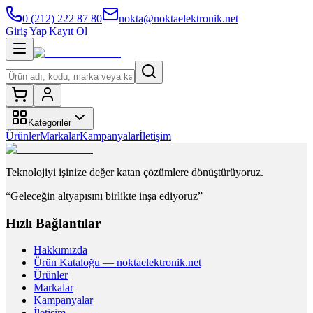
0 (212) 222 87 80
nokta@noktaelektronik.net
Giriş Yap
|
Kayıt Ol
Kategoriler
Ürünler
Markalar
Kampanyalar
İletişim
Teknolojiyi işinize değer katan çözümlere dönüştürüyoruz.
“Geleceğin altyapısını birlikte inşa ediyoruz”
Hızlı Bağlantılar
Hakkımızda
Ürün Kataloğu — noktaelektronik.net
Ürünler
Markalar
Kampanyalar
İletişim