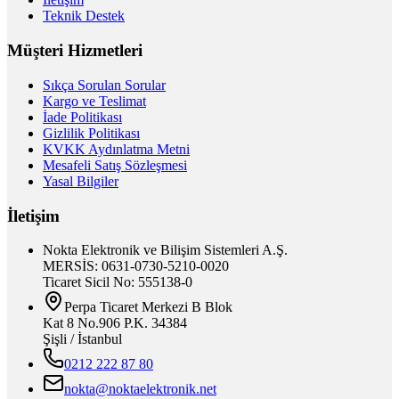
Teknik Destek
Müşteri Hizmetleri
Sıkça Sorulan Sorular
Kargo ve Teslimat
İade Politikası
Gizlilik Politikası
KVKK Aydınlatma Metni
Mesafeli Satış Sözleşmesi
Yasal Bilgiler
İletişim
Nokta Elektronik ve Bilişim Sistemleri A.Ş.
MERSİS: 0631-0730-5210-0020
Ticaret Sicil No: 555138-0
Perpa Ticaret Merkezi B Blok
Kat 8 No.906 P.K. 34384
Şişli / İstanbul
0212 222 87 80
nokta@noktaelektronik.net