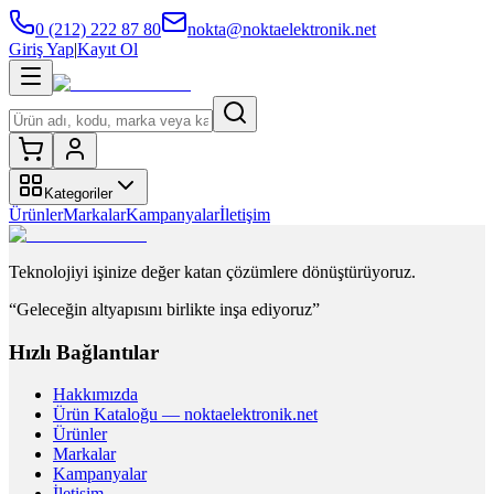
0 (212) 222 87 80
nokta@noktaelektronik.net
Giriş Yap
|
Kayıt Ol
Kategoriler
Ürünler
Markalar
Kampanyalar
İletişim
Teknolojiyi işinize değer katan çözümlere dönüştürüyoruz.
“Geleceğin altyapısını birlikte inşa ediyoruz”
Hızlı Bağlantılar
Hakkımızda
Ürün Kataloğu — noktaelektronik.net
Ürünler
Markalar
Kampanyalar
İletişim