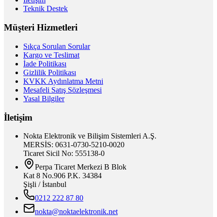
Teknik Destek
Müşteri Hizmetleri
Sıkça Sorulan Sorular
Kargo ve Teslimat
İade Politikası
Gizlilik Politikası
KVKK Aydınlatma Metni
Mesafeli Satış Sözleşmesi
Yasal Bilgiler
İletişim
Nokta Elektronik ve Bilişim Sistemleri A.Ş.
MERSİS: 0631-0730-5210-0020
Ticaret Sicil No: 555138-0
Perpa Ticaret Merkezi B Blok
Kat 8 No.906 P.K. 34384
Şişli / İstanbul
0212 222 87 80
nokta@noktaelektronik.net