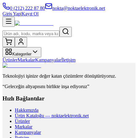
0 (212) 222 87 80
nokta@noktaelektronik.net
Giriş Yap
|
Kayıt Ol
Kategoriler
Ürünler
Markalar
Kampanyalar
İletişim
Teknolojiyi işinize değer katan çözümlere dönüştürüyoruz.
“Geleceğin altyapısını birlikte inşa ediyoruz”
Hızlı Bağlantılar
Hakkımızda
Ürün Kataloğu — noktaelektronik.net
Ürünler
Markalar
Kampanyalar
İletişim