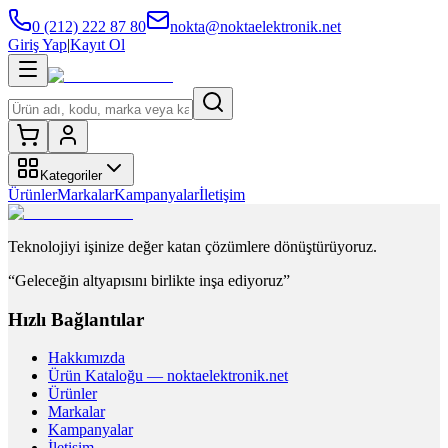
0 (212) 222 87 80
nokta@noktaelektronik.net
Giriş Yap
|
Kayıt Ol
Kategoriler
Ürünler
Markalar
Kampanyalar
İletişim
Teknolojiyi işinize değer katan çözümlere dönüştürüyoruz.
“Geleceğin altyapısını birlikte inşa ediyoruz”
Hızlı Bağlantılar
Hakkımızda
Ürün Kataloğu — noktaelektronik.net
Ürünler
Markalar
Kampanyalar
İletişim