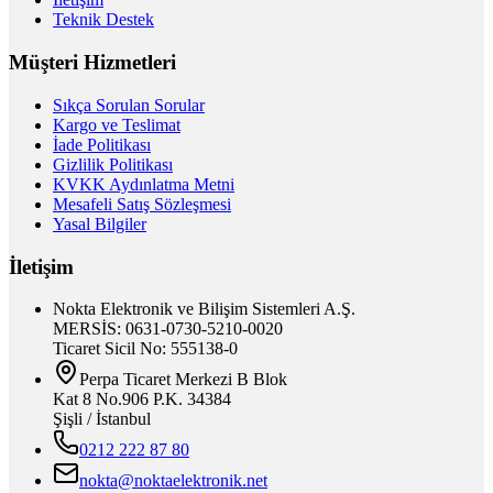
Teknik Destek
Müşteri Hizmetleri
Sıkça Sorulan Sorular
Kargo ve Teslimat
İade Politikası
Gizlilik Politikası
KVKK Aydınlatma Metni
Mesafeli Satış Sözleşmesi
Yasal Bilgiler
İletişim
Nokta Elektronik ve Bilişim Sistemleri A.Ş.
MERSİS: 0631-0730-5210-0020
Ticaret Sicil No: 555138-0
Perpa Ticaret Merkezi B Blok
Kat 8 No.906 P.K. 34384
Şişli / İstanbul
0212 222 87 80
nokta@noktaelektronik.net