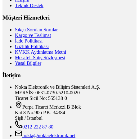
Teknik Destek
Müşteri Hizmetleri
Sıkça Sorulan Sorular
Kargo ve Teslimat
İade Politikası
Gizlilik Politikası
KVKK Aydınlatma Metni
Mesafeli Satış Sözleşmesi
Yasal Bilgiler
İletişim
Nokta Elektronik ve Bilişim Sistemleri A.Ş.
MERSİS: 0631-0730-5210-0020
Ticaret Sicil No: 555138-0
Perpa Ticaret Merkezi B Blok
Kat 8 No.906 P.K. 34384
Şişli / İstanbul
0212 222 87 80
nokta@noktaelektronik.net