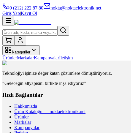
0 (212) 222 87 80
nokta@noktaelektronik.net
Giriş Yap
|
Kayıt Ol
Kategoriler
Ürünler
Markalar
Kampanyalar
İletişim
Teknolojiyi işinize değer katan çözümlere dönüştürüyoruz.
“Geleceğin altyapısını birlikte inşa ediyoruz”
Hızlı Bağlantılar
Hakkımızda
Ürün Kataloğu — noktaelektronik.net
Ürünler
Markalar
Kampanyalar
İletişim