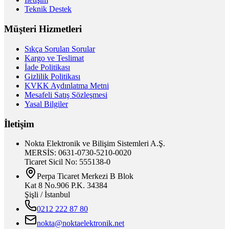
Teknik Destek
Müşteri Hizmetleri
Sıkça Sorulan Sorular
Kargo ve Teslimat
İade Politikası
Gizlilik Politikası
KVKK Aydınlatma Metni
Mesafeli Satış Sözleşmesi
Yasal Bilgiler
İletişim
Nokta Elektronik ve Bilişim Sistemleri A.Ş.
MERSİS: 0631-0730-5210-0020
Ticaret Sicil No: 555138-0
Perpa Ticaret Merkezi B Blok
Kat 8 No.906 P.K. 34384
Şişli / İstanbul
0212 222 87 80
nokta@noktaelektronik.net