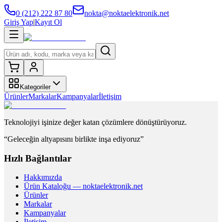
0 (212) 222 87 80
nokta@noktaelektronik.net
Giriş Yap
|
Kayıt Ol
Kategoriler
Ürünler
Markalar
Kampanyalar
İletişim
Teknolojiyi işinize değer katan çözümlere dönüştürüyoruz.
“Geleceğin altyapısını birlikte inşa ediyoruz”
Hızlı Bağlantılar
Hakkımızda
Ürün Kataloğu — noktaelektronik.net
Ürünler
Markalar
Kampanyalar
İletişim