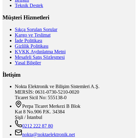
Teknik Destek
Müşteri Hizmetleri
Sıkça Sorulan Sorular
Kargo ve Teslimat
İade Politikası
Gizlilik Politikası
KVKK Aydınlatma Metni
Mesafeli Satış Sözleşmesi
Yasal Bilgiler
İletişim
Nokta Elektronik ve Bilişim Sistemleri A.Ş.
MERSİS: 0631-0730-5210-0020
Ticaret Sicil No: 555138-0
Perpa Ticaret Merkezi B Blok
Kat 8 No.906 P.K. 34384
Şişli / İstanbul
0212 222 87 80
nokta@noktaelektronik.net