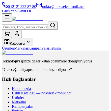
0 (212) 222 87 80
nokta@noktaelektronik.net
Giriş Yap
|
Kayıt Ol
Kategoriler
Ürünler
Markalar
Kampanyalar
İletişim
Teknolojiyi işinize değer katan çözümlere dönüştürüyoruz.
“Geleceğin altyapısını birlikte inşa ediyoruz”
Hızlı Bağlantılar
Hakkımızda
Ürün Kataloğu — noktaelektronik.net
Ürünler
Markalar
Kampanyalar
İletişim