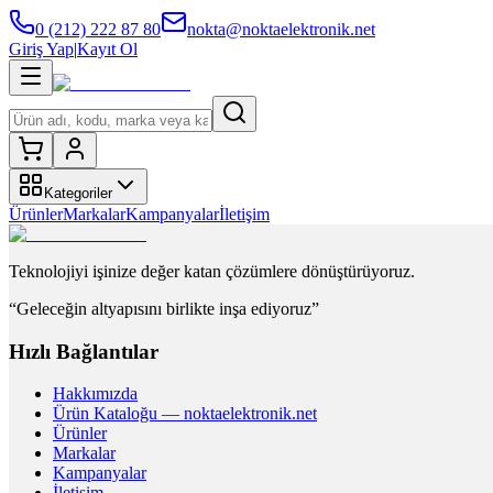
0 (212) 222 87 80
nokta@noktaelektronik.net
Giriş Yap
|
Kayıt Ol
Kategoriler
Ürünler
Markalar
Kampanyalar
İletişim
Teknolojiyi işinize değer katan çözümlere dönüştürüyoruz.
“Geleceğin altyapısını birlikte inşa ediyoruz”
Hızlı Bağlantılar
Hakkımızda
Ürün Kataloğu — noktaelektronik.net
Ürünler
Markalar
Kampanyalar
İletişim