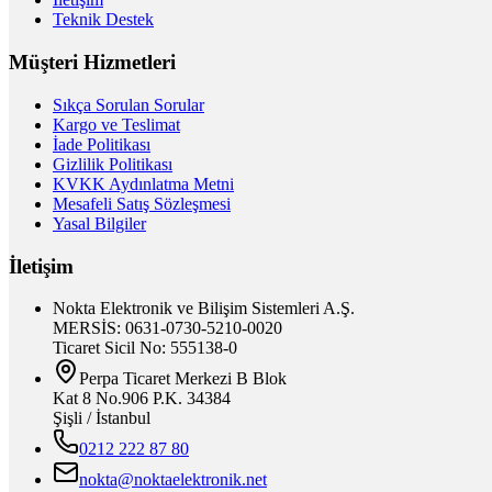
Teknik Destek
Müşteri Hizmetleri
Sıkça Sorulan Sorular
Kargo ve Teslimat
İade Politikası
Gizlilik Politikası
KVKK Aydınlatma Metni
Mesafeli Satış Sözleşmesi
Yasal Bilgiler
İletişim
Nokta Elektronik ve Bilişim Sistemleri A.Ş.
MERSİS: 0631-0730-5210-0020
Ticaret Sicil No: 555138-0
Perpa Ticaret Merkezi B Blok
Kat 8 No.906 P.K. 34384
Şişli / İstanbul
0212 222 87 80
nokta@noktaelektronik.net