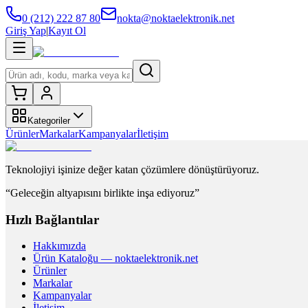
0 (212) 222 87 80
nokta@noktaelektronik.net
Giriş Yap
|
Kayıt Ol
Kategoriler
Ürünler
Markalar
Kampanyalar
İletişim
Teknolojiyi işinize değer katan çözümlere dönüştürüyoruz.
“Geleceğin altyapısını birlikte inşa ediyoruz”
Hızlı Bağlantılar
Hakkımızda
Ürün Kataloğu — noktaelektronik.net
Ürünler
Markalar
Kampanyalar
İletişim