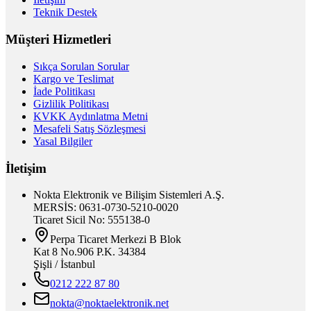
Teknik Destek
Müşteri Hizmetleri
Sıkça Sorulan Sorular
Kargo ve Teslimat
İade Politikası
Gizlilik Politikası
KVKK Aydınlatma Metni
Mesafeli Satış Sözleşmesi
Yasal Bilgiler
İletişim
Nokta Elektronik ve Bilişim Sistemleri A.Ş.
MERSİS: 0631-0730-5210-0020
Ticaret Sicil No: 555138-0
Perpa Ticaret Merkezi B Blok
Kat 8 No.906 P.K. 34384
Şişli / İstanbul
0212 222 87 80
nokta@noktaelektronik.net