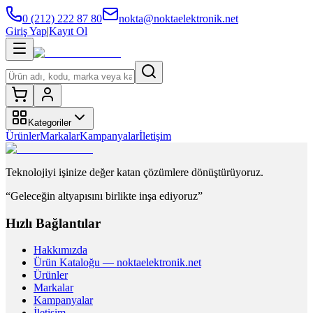
0 (212) 222 87 80
nokta@noktaelektronik.net
Giriş Yap
|
Kayıt Ol
Kategoriler
Ürünler
Markalar
Kampanyalar
İletişim
Teknolojiyi işinize değer katan çözümlere dönüştürüyoruz.
“Geleceğin altyapısını birlikte inşa ediyoruz”
Hızlı Bağlantılar
Hakkımızda
Ürün Kataloğu — noktaelektronik.net
Ürünler
Markalar
Kampanyalar
İletişim