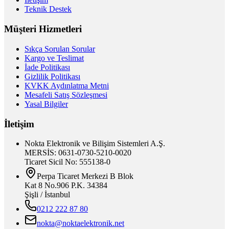
Teknik Destek
Müşteri Hizmetleri
Sıkça Sorulan Sorular
Kargo ve Teslimat
İade Politikası
Gizlilik Politikası
KVKK Aydınlatma Metni
Mesafeli Satış Sözleşmesi
Yasal Bilgiler
İletişim
Nokta Elektronik ve Bilişim Sistemleri A.Ş.
MERSİS: 0631-0730-5210-0020
Ticaret Sicil No: 555138-0
Perpa Ticaret Merkezi B Blok
Kat 8 No.906 P.K. 34384
Şişli / İstanbul
0212 222 87 80
nokta@noktaelektronik.net