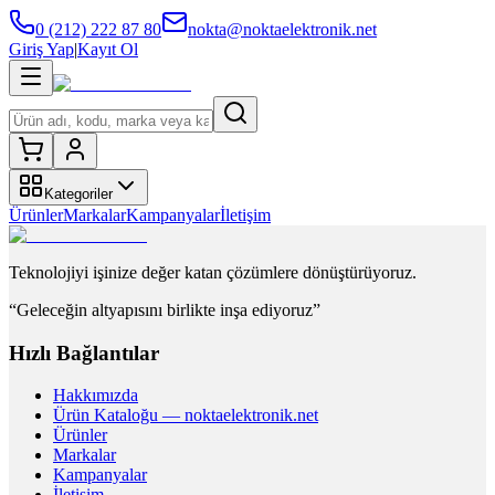
0 (212) 222 87 80
nokta@noktaelektronik.net
Giriş Yap
|
Kayıt Ol
Kategoriler
Ürünler
Markalar
Kampanyalar
İletişim
Teknolojiyi işinize değer katan çözümlere dönüştürüyoruz.
“Geleceğin altyapısını birlikte inşa ediyoruz”
Hızlı Bağlantılar
Hakkımızda
Ürün Kataloğu — noktaelektronik.net
Ürünler
Markalar
Kampanyalar
İletişim