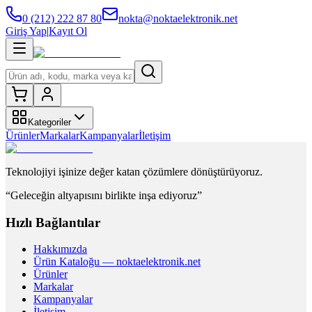
0 (212) 222 87 80
nokta@noktaelektronik.net
Giriş Yap
|
Kayıt Ol
Kategoriler
Ürünler
Markalar
Kampanyalar
İletişim
Teknolojiyi işinize değer katan çözümlere dönüştürüyoruz.
“Geleceğin altyapısını birlikte inşa ediyoruz”
Hızlı Bağlantılar
Hakkımızda
Ürün Kataloğu — noktaelektronik.net
Ürünler
Markalar
Kampanyalar
İletişim