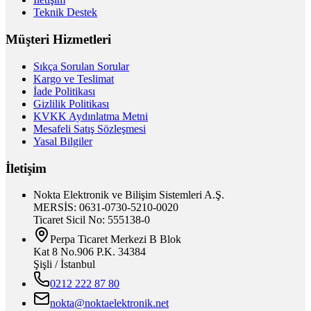
Teknik Destek
Müşteri Hizmetleri
Sıkça Sorulan Sorular
Kargo ve Teslimat
İade Politikası
Gizlilik Politikası
KVKK Aydınlatma Metni
Mesafeli Satış Sözleşmesi
Yasal Bilgiler
İletişim
Nokta Elektronik ve Bilişim Sistemleri A.Ş.
MERSİS: 0631-0730-5210-0020
Ticaret Sicil No: 555138-0
Perpa Ticaret Merkezi B Blok
Kat 8 No.906 P.K. 34384
Şişli / İstanbul
0212 222 87 80
nokta@noktaelektronik.net