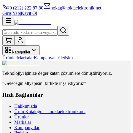
0 (212) 222 87 80
nokta@noktaelektronik.net
Giriş Yap
|
Kayıt Ol
Kategoriler
Ürünler
Markalar
Kampanyalar
İletişim
Teknolojiyi işinize değer katan çözümlere dönüştürüyoruz.
“Geleceğin altyapısını birlikte inşa ediyoruz”
Hızlı Bağlantılar
Hakkımızda
Ürün Kataloğu — noktaelektronik.net
Ürünler
Markalar
Kampanyalar
İletişim