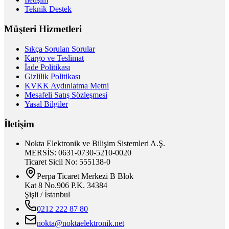
Teknik Destek
Müşteri Hizmetleri
Sıkça Sorulan Sorular
Kargo ve Teslimat
İade Politikası
Gizlilik Politikası
KVKK Aydınlatma Metni
Mesafeli Satış Sözleşmesi
Yasal Bilgiler
İletişim
Nokta Elektronik ve Bilişim Sistemleri A.Ş.
MERSİS: 0631-0730-5210-0020
Ticaret Sicil No: 555138-0
Perpa Ticaret Merkezi B Blok
Kat 8 No.906 P.K. 34384
Şişli / İstanbul
0212 222 87 80
nokta@noktaelektronik.net