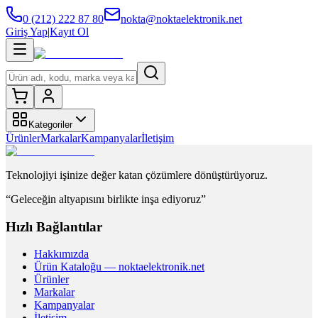
0 (212) 222 87 80
nokta@noktaelektronik.net
Giriş Yap
|
Kayıt Ol
Kategoriler
Ürünler
Markalar
Kampanyalar
İletişim
Teknolojiyi işinize değer katan çözümlere dönüştürüyoruz.
“Geleceğin altyapısını birlikte inşa ediyoruz”
Hızlı Bağlantılar
Hakkımızda
Ürün Kataloğu — noktaelektronik.net
Ürünler
Markalar
Kampanyalar
İletişim