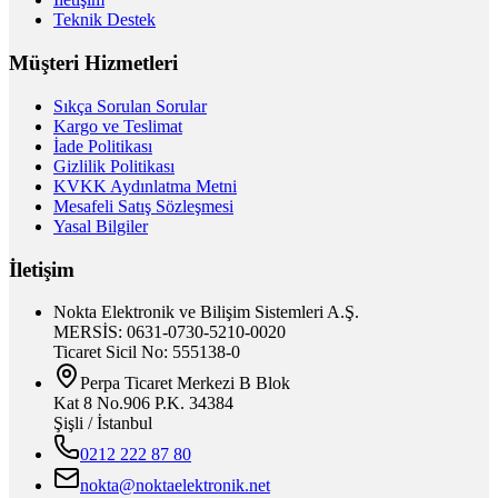
Teknik Destek
Müşteri Hizmetleri
Sıkça Sorulan Sorular
Kargo ve Teslimat
İade Politikası
Gizlilik Politikası
KVKK Aydınlatma Metni
Mesafeli Satış Sözleşmesi
Yasal Bilgiler
İletişim
Nokta Elektronik ve Bilişim Sistemleri A.Ş.
MERSİS: 0631-0730-5210-0020
Ticaret Sicil No: 555138-0
Perpa Ticaret Merkezi B Blok
Kat 8 No.906 P.K. 34384
Şişli / İstanbul
0212 222 87 80
nokta@noktaelektronik.net