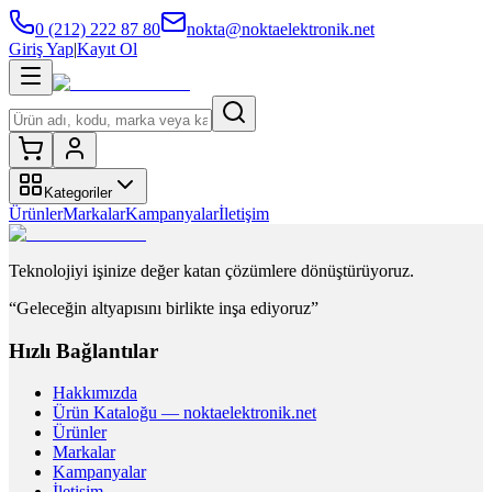
0 (212) 222 87 80
nokta@noktaelektronik.net
Giriş Yap
|
Kayıt Ol
Kategoriler
Ürünler
Markalar
Kampanyalar
İletişim
Teknolojiyi işinize değer katan çözümlere dönüştürüyoruz.
“Geleceğin altyapısını birlikte inşa ediyoruz”
Hızlı Bağlantılar
Hakkımızda
Ürün Kataloğu — noktaelektronik.net
Ürünler
Markalar
Kampanyalar
İletişim