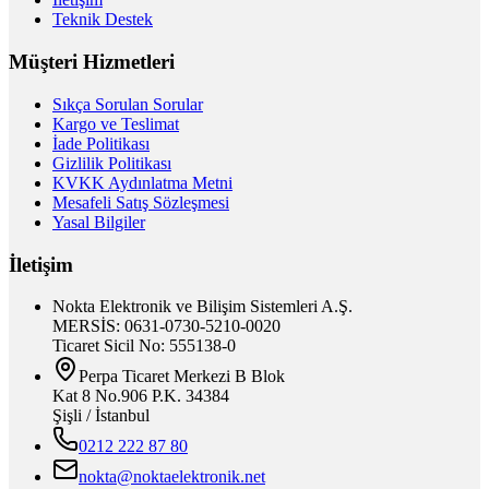
Teknik Destek
Müşteri Hizmetleri
Sıkça Sorulan Sorular
Kargo ve Teslimat
İade Politikası
Gizlilik Politikası
KVKK Aydınlatma Metni
Mesafeli Satış Sözleşmesi
Yasal Bilgiler
İletişim
Nokta Elektronik ve Bilişim Sistemleri A.Ş.
MERSİS: 0631-0730-5210-0020
Ticaret Sicil No: 555138-0
Perpa Ticaret Merkezi B Blok
Kat 8 No.906 P.K. 34384
Şişli / İstanbul
0212 222 87 80
nokta@noktaelektronik.net