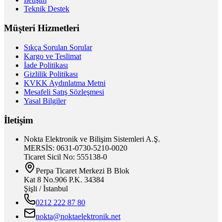
Teknik Destek
Müşteri Hizmetleri
Sıkça Sorulan Sorular
Kargo ve Teslimat
İade Politikası
Gizlilik Politikası
KVKK Aydınlatma Metni
Mesafeli Satış Sözleşmesi
Yasal Bilgiler
İletişim
Nokta Elektronik ve Bilişim Sistemleri A.Ş.
MERSİS: 0631-0730-5210-0020
Ticaret Sicil No: 555138-0
Perpa Ticaret Merkezi B Blok
Kat 8 No.906 P.K. 34384
Şişli / İstanbul
0212 222 87 80
nokta@noktaelektronik.net