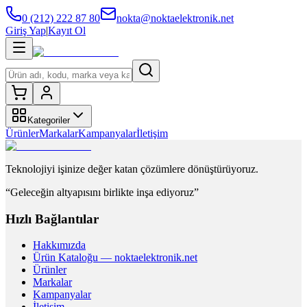
0 (212) 222 87 80
nokta@noktaelektronik.net
Giriş Yap
|
Kayıt Ol
Kategoriler
Ürünler
Markalar
Kampanyalar
İletişim
Teknolojiyi işinize değer katan çözümlere dönüştürüyoruz.
“Geleceğin altyapısını birlikte inşa ediyoruz”
Hızlı Bağlantılar
Hakkımızda
Ürün Kataloğu — noktaelektronik.net
Ürünler
Markalar
Kampanyalar
İletişim