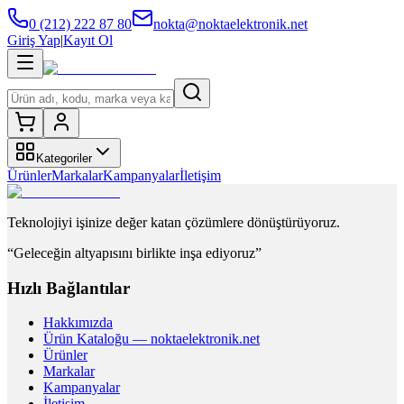
0 (212) 222 87 80
nokta@noktaelektronik.net
Giriş Yap
|
Kayıt Ol
Kategoriler
Ürünler
Markalar
Kampanyalar
İletişim
Teknolojiyi işinize değer katan çözümlere dönüştürüyoruz.
“Geleceğin altyapısını birlikte inşa ediyoruz”
Hızlı Bağlantılar
Hakkımızda
Ürün Kataloğu — noktaelektronik.net
Ürünler
Markalar
Kampanyalar
İletişim