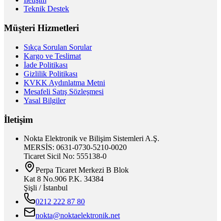
Teknik Destek
Müşteri Hizmetleri
Sıkça Sorulan Sorular
Kargo ve Teslimat
İade Politikası
Gizlilik Politikası
KVKK Aydınlatma Metni
Mesafeli Satış Sözleşmesi
Yasal Bilgiler
İletişim
Nokta Elektronik ve Bilişim Sistemleri A.Ş.
MERSİS: 0631-0730-5210-0020
Ticaret Sicil No: 555138-0
Perpa Ticaret Merkezi B Blok
Kat 8 No.906 P.K. 34384
Şişli / İstanbul
0212 222 87 80
nokta@noktaelektronik.net