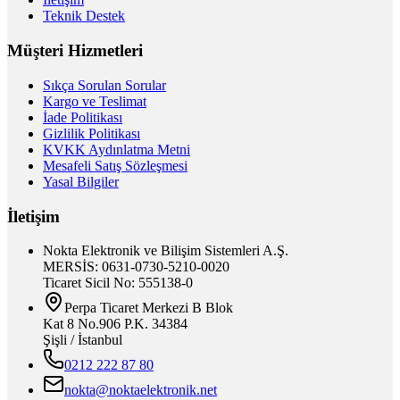
Teknik Destek
Müşteri Hizmetleri
Sıkça Sorulan Sorular
Kargo ve Teslimat
İade Politikası
Gizlilik Politikası
KVKK Aydınlatma Metni
Mesafeli Satış Sözleşmesi
Yasal Bilgiler
İletişim
Nokta Elektronik ve Bilişim Sistemleri A.Ş.
MERSİS: 0631-0730-5210-0020
Ticaret Sicil No: 555138-0
Perpa Ticaret Merkezi B Blok
Kat 8 No.906 P.K. 34384
Şişli / İstanbul
0212 222 87 80
nokta@noktaelektronik.net