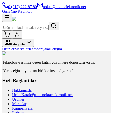
0 (212) 222 87 80
nokta@noktaelektronik.net
Giriş Yap
|
Kayıt Ol
Kategoriler
Ürünler
Markalar
Kampanyalar
İletişim
Teknolojiyi işinize değer katan çözümlere dönüştürüyoruz.
“Geleceğin altyapısını birlikte inşa ediyoruz”
Hızlı Bağlantılar
Hakkımızda
Ürün Kataloğu — noktaelektronik.net
Ürünler
Markalar
Kampanyalar
İletişim