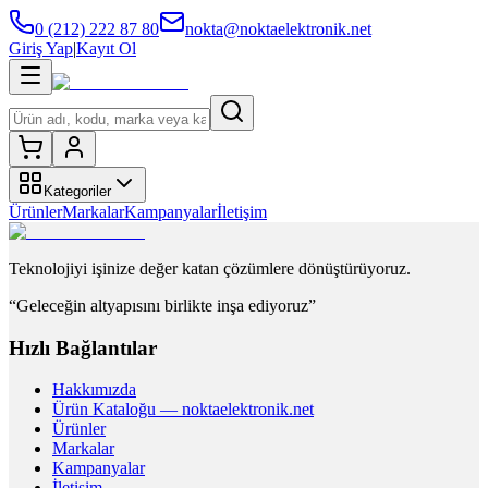
0 (212) 222 87 80
nokta@noktaelektronik.net
Giriş Yap
|
Kayıt Ol
Kategoriler
Ürünler
Markalar
Kampanyalar
İletişim
Teknolojiyi işinize değer katan çözümlere dönüştürüyoruz.
“Geleceğin altyapısını birlikte inşa ediyoruz”
Hızlı Bağlantılar
Hakkımızda
Ürün Kataloğu — noktaelektronik.net
Ürünler
Markalar
Kampanyalar
İletişim