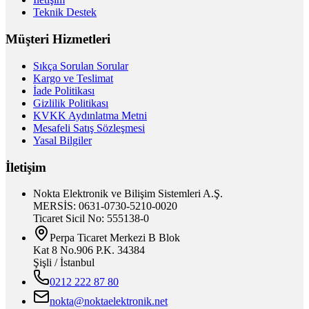
Teknik Destek
Müşteri Hizmetleri
Sıkça Sorulan Sorular
Kargo ve Teslimat
İade Politikası
Gizlilik Politikası
KVKK Aydınlatma Metni
Mesafeli Satış Sözleşmesi
Yasal Bilgiler
İletişim
Nokta Elektronik ve Bilişim Sistemleri A.Ş.
MERSİS: 0631-0730-5210-0020
Ticaret Sicil No: 555138-0
Perpa Ticaret Merkezi B Blok
Kat 8 No.906 P.K. 34384
Şişli / İstanbul
0212 222 87 80
nokta@noktaelektronik.net