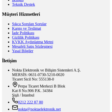
Teknik Destek
Müşteri Hizmetleri
Sıkça Sorulan Sorular
Kargo ve Teslimat
İade Politikası
Gizlilik Politikası
KVKK Aydınlatma Metni
Mesafeli Satış Sözleşmesi
Yasal Bilgiler
İletişim
Nokta Elektronik ve Bilişim Sistemleri A.Ş.
MERSİS: 0631-0730-5210-0020
Ticaret Sicil No: 555138-0
Perpa Ticaret Merkezi B Blok
Kat 8 No.906 P.K. 34384
Şişli / İstanbul
0212 222 87 80
nokta@noktaelektronik.net