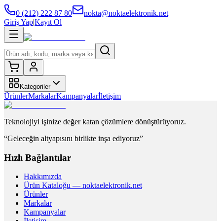
0 (212) 222 87 80
nokta@noktaelektronik.net
Giriş Yap
|
Kayıt Ol
Kategoriler
Ürünler
Markalar
Kampanyalar
İletişim
Teknolojiyi işinize değer katan çözümlere dönüştürüyoruz.
“Geleceğin altyapısını birlikte inşa ediyoruz”
Hızlı Bağlantılar
Hakkımızda
Ürün Kataloğu — noktaelektronik.net
Ürünler
Markalar
Kampanyalar
İletişim