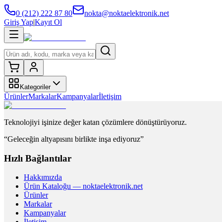
0 (212) 222 87 80
nokta@noktaelektronik.net
Giriş Yap
|
Kayıt Ol
Kategoriler
Ürünler
Markalar
Kampanyalar
İletişim
Teknolojiyi işinize değer katan çözümlere dönüştürüyoruz.
“Geleceğin altyapısını birlikte inşa ediyoruz”
Hızlı Bağlantılar
Hakkımızda
Ürün Kataloğu — noktaelektronik.net
Ürünler
Markalar
Kampanyalar
İletişim