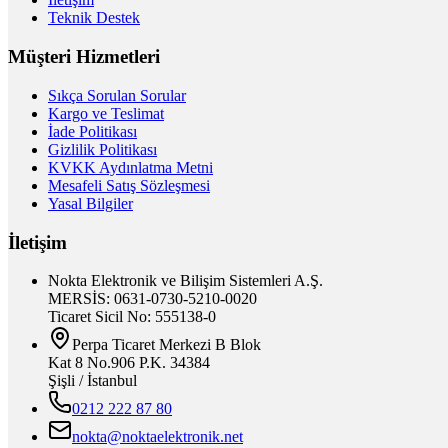
Teknik Destek
Müşteri Hizmetleri
Sıkça Sorulan Sorular
Kargo ve Teslimat
İade Politikası
Gizlilik Politikası
KVKK Aydınlatma Metni
Mesafeli Satış Sözleşmesi
Yasal Bilgiler
İletişim
Nokta Elektronik ve Bilişim Sistemleri A.Ş.
MERSİS: 0631-0730-5210-0020
Ticaret Sicil No: 555138-0
Perpa Ticaret Merkezi B Blok
Kat 8 No.906 P.K. 34384
Şişli / İstanbul
0212 222 87 80
nokta@noktaelektronik.net