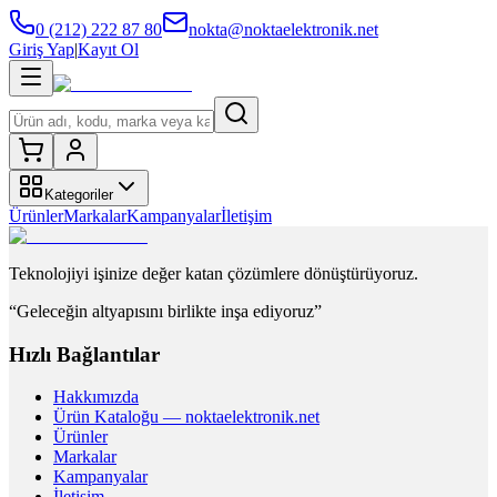
0 (212) 222 87 80
nokta@noktaelektronik.net
Giriş Yap
|
Kayıt Ol
Kategoriler
Ürünler
Markalar
Kampanyalar
İletişim
Teknolojiyi işinize değer katan çözümlere dönüştürüyoruz.
“Geleceğin altyapısını birlikte inşa ediyoruz”
Hızlı Bağlantılar
Hakkımızda
Ürün Kataloğu — noktaelektronik.net
Ürünler
Markalar
Kampanyalar
İletişim