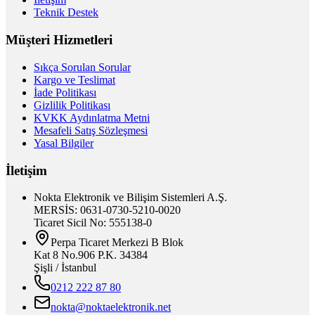
Teknik Destek
Müşteri Hizmetleri
Sıkça Sorulan Sorular
Kargo ve Teslimat
İade Politikası
Gizlilik Politikası
KVKK Aydınlatma Metni
Mesafeli Satış Sözleşmesi
Yasal Bilgiler
İletişim
Nokta Elektronik ve Bilişim Sistemleri A.Ş.
MERSİS: 0631-0730-5210-0020
Ticaret Sicil No: 555138-0
Perpa Ticaret Merkezi B Blok
Kat 8 No.906 P.K. 34384
Şişli / İstanbul
0212 222 87 80
nokta@noktaelektronik.net