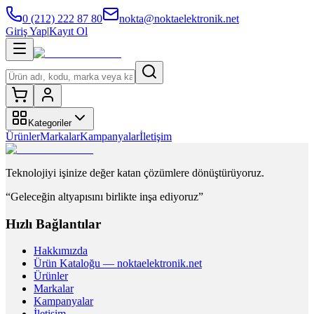
0 (212) 222 87 80
nokta@noktaelektronik.net
Giriş Yap
|
Kayıt Ol
Kategoriler
Ürünler
Markalar
Kampanyalar
İletişim
Teknolojiyi işinize değer katan çözümlere dönüştürüyoruz.
“Geleceğin altyapısını birlikte inşa ediyoruz”
Hızlı Bağlantılar
Hakkımızda
Ürün Kataloğu — noktaelektronik.net
Ürünler
Markalar
Kampanyalar
İletişim