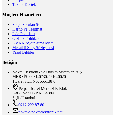
Teknik Destek
Müşteri Hizmetleri
Sıkça Sorulan Sorular
Kargo ve Teslimat
İade Politikası
Gizlilik Politikası
KVKK Aydınlatma Metni
Mesafeli Satış Sözleşmesi
Yasal Bilgiler
İletişim
Nokta Elektronik ve Bilişim Sistemleri A.Ş.
MERSİS: 0631-0730-5210-0020
Ticaret Sicil No: 555138-0
Perpa Ticaret Merkezi B Blok
Kat 8 No.906 P.K. 34384
Şişli / İstanbul
0212 222 87 80
nokta@noktaelektronik.net