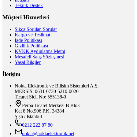
Teknik Destek
Müşteri Hizmetleri
Sıkça Sorulan Sorular
Kargo ve Teslimat
İade Politikası
Gizlilik Politikası
KVKK Aydınlatma Metni
Mesafeli Satış Sözleşmesi
Yasal Bilgiler
İletişim
Nokta Elektronik ve Bilişim Sistemleri A.Ş.
MERSİS: 0631-0730-5210-0020
Ticaret Sicil No: 555138-0
Perpa Ticaret Merkezi B Blok
Kat 8 No.906 P.K. 34384
Şişli / İstanbul
0212 222 87 80
nokta@noktaelektronik.net