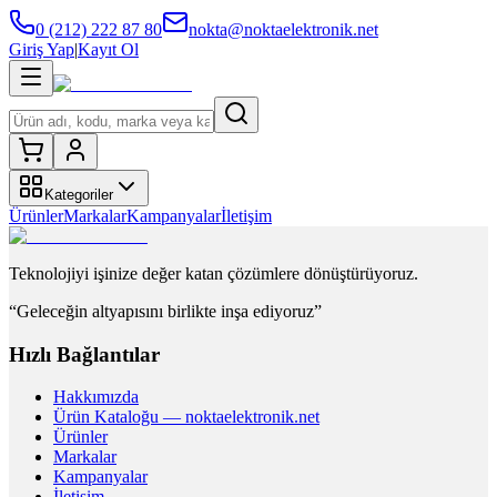
0 (212) 222 87 80
nokta@noktaelektronik.net
Giriş Yap
|
Kayıt Ol
Kategoriler
Ürünler
Markalar
Kampanyalar
İletişim
Teknolojiyi işinize değer katan çözümlere dönüştürüyoruz.
“Geleceğin altyapısını birlikte inşa ediyoruz”
Hızlı Bağlantılar
Hakkımızda
Ürün Kataloğu — noktaelektronik.net
Ürünler
Markalar
Kampanyalar
İletişim