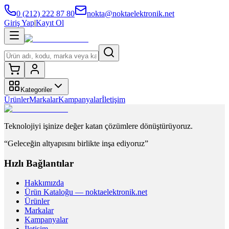
0 (212) 222 87 80
nokta@noktaelektronik.net
Giriş Yap
|
Kayıt Ol
Kategoriler
Ürünler
Markalar
Kampanyalar
İletişim
Teknolojiyi işinize değer katan çözümlere dönüştürüyoruz.
“Geleceğin altyapısını birlikte inşa ediyoruz”
Hızlı Bağlantılar
Hakkımızda
Ürün Kataloğu — noktaelektronik.net
Ürünler
Markalar
Kampanyalar
İletişim