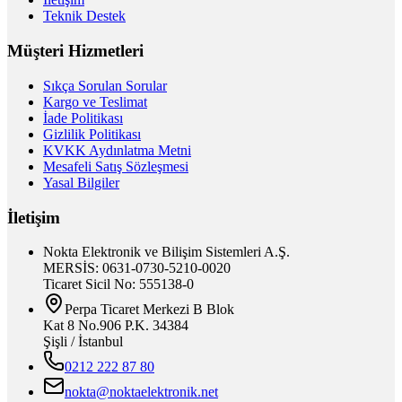
Teknik Destek
Müşteri Hizmetleri
Sıkça Sorulan Sorular
Kargo ve Teslimat
İade Politikası
Gizlilik Politikası
KVKK Aydınlatma Metni
Mesafeli Satış Sözleşmesi
Yasal Bilgiler
İletişim
Nokta Elektronik ve Bilişim Sistemleri A.Ş.
MERSİS: 0631-0730-5210-0020
Ticaret Sicil No: 555138-0
Perpa Ticaret Merkezi B Blok
Kat 8 No.906 P.K. 34384
Şişli / İstanbul
0212 222 87 80
nokta@noktaelektronik.net