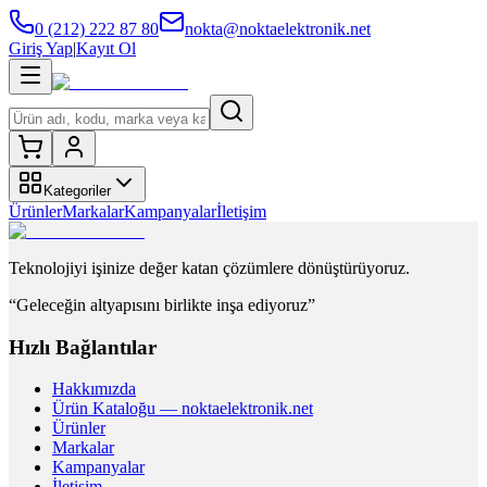
0 (212) 222 87 80
nokta@noktaelektronik.net
Giriş Yap
|
Kayıt Ol
Kategoriler
Ürünler
Markalar
Kampanyalar
İletişim
Teknolojiyi işinize değer katan çözümlere dönüştürüyoruz.
“Geleceğin altyapısını birlikte inşa ediyoruz”
Hızlı Bağlantılar
Hakkımızda
Ürün Kataloğu — noktaelektronik.net
Ürünler
Markalar
Kampanyalar
İletişim