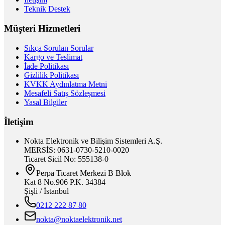
Teknik Destek
Müşteri Hizmetleri
Sıkça Sorulan Sorular
Kargo ve Teslimat
İade Politikası
Gizlilik Politikası
KVKK Aydınlatma Metni
Mesafeli Satış Sözleşmesi
Yasal Bilgiler
İletişim
Nokta Elektronik ve Bilişim Sistemleri A.Ş.
MERSİS: 0631-0730-5210-0020
Ticaret Sicil No: 555138-0
Perpa Ticaret Merkezi B Blok
Kat 8 No.906 P.K. 34384
Şişli / İstanbul
0212 222 87 80
nokta@noktaelektronik.net