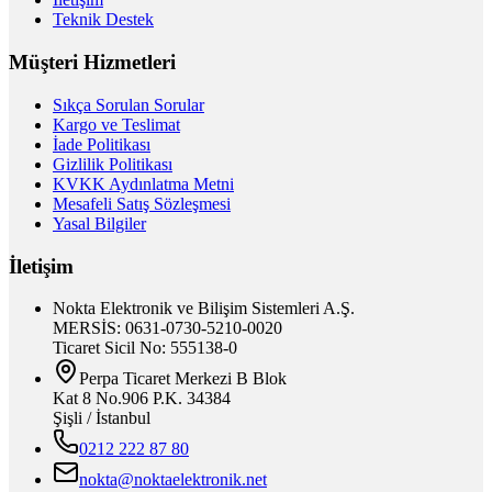
Teknik Destek
Müşteri Hizmetleri
Sıkça Sorulan Sorular
Kargo ve Teslimat
İade Politikası
Gizlilik Politikası
KVKK Aydınlatma Metni
Mesafeli Satış Sözleşmesi
Yasal Bilgiler
İletişim
Nokta Elektronik ve Bilişim Sistemleri A.Ş.
MERSİS: 0631-0730-5210-0020
Ticaret Sicil No: 555138-0
Perpa Ticaret Merkezi B Blok
Kat 8 No.906 P.K. 34384
Şişli / İstanbul
0212 222 87 80
nokta@noktaelektronik.net