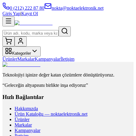
0 (212) 222 87 80
nokta@noktaelektronik.net
Giriş Yap
|
Kayıt Ol
Kategoriler
Ürünler
Markalar
Kampanyalar
İletişim
Teknolojiyi işinize değer katan çözümlere dönüştürüyoruz.
“Geleceğin altyapısını birlikte inşa ediyoruz”
Hızlı Bağlantılar
Hakkımızda
Ürün Kataloğu — noktaelektronik.net
Ürünler
Markalar
Kampanyalar
İletişim