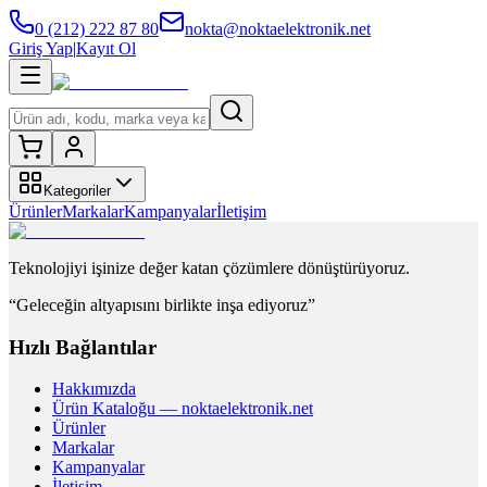
0 (212) 222 87 80
nokta@noktaelektronik.net
Giriş Yap
|
Kayıt Ol
Kategoriler
Ürünler
Markalar
Kampanyalar
İletişim
Teknolojiyi işinize değer katan çözümlere dönüştürüyoruz.
“Geleceğin altyapısını birlikte inşa ediyoruz”
Hızlı Bağlantılar
Hakkımızda
Ürün Kataloğu — noktaelektronik.net
Ürünler
Markalar
Kampanyalar
İletişim