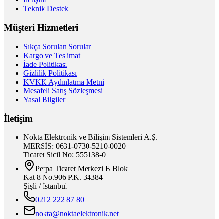
Teknik Destek
Müşteri Hizmetleri
Sıkça Sorulan Sorular
Kargo ve Teslimat
İade Politikası
Gizlilik Politikası
KVKK Aydınlatma Metni
Mesafeli Satış Sözleşmesi
Yasal Bilgiler
İletişim
Nokta Elektronik ve Bilişim Sistemleri A.Ş.
MERSİS: 0631-0730-5210-0020
Ticaret Sicil No: 555138-0
Perpa Ticaret Merkezi B Blok
Kat 8 No.906 P.K. 34384
Şişli / İstanbul
0212 222 87 80
nokta@noktaelektronik.net