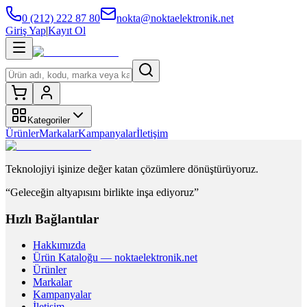
0 (212) 222 87 80
nokta@noktaelektronik.net
Giriş Yap
|
Kayıt Ol
Kategoriler
Ürünler
Markalar
Kampanyalar
İletişim
Teknolojiyi işinize değer katan çözümlere dönüştürüyoruz.
“Geleceğin altyapısını birlikte inşa ediyoruz”
Hızlı Bağlantılar
Hakkımızda
Ürün Kataloğu — noktaelektronik.net
Ürünler
Markalar
Kampanyalar
İletişim