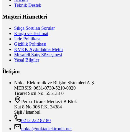
Teknik Destek
Müşteri Hizmetleri
Sıkça Sorulan Sorular
Kargo ve Teslimat
İade Politikası
Gizlilik Politikası
KVKK Aydınlatma Metni
Mesafeli Satış Sözleşmesi
Yasal Bilgiler
İletişim
Nokta Elektronik ve Bilişim Sistemleri A.Ş.
MERSİS: 0631-0730-5210-0020
Ticaret Sicil No: 555138-0
Perpa Ticaret Merkezi B Blok
Kat 8 No.906 P.K. 34384
Şişli / İstanbul
0212 222 87 80
nokta@noktaelektronik.net