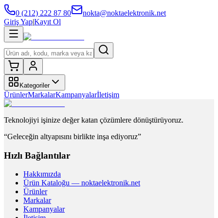
0 (212) 222 87 80
nokta@noktaelektronik.net
Giriş Yap
|
Kayıt Ol
Kategoriler
Ürünler
Markalar
Kampanyalar
İletişim
Teknolojiyi işinize değer katan çözümlere dönüştürüyoruz.
“Geleceğin altyapısını birlikte inşa ediyoruz”
Hızlı Bağlantılar
Hakkımızda
Ürün Kataloğu — noktaelektronik.net
Ürünler
Markalar
Kampanyalar
İletişim