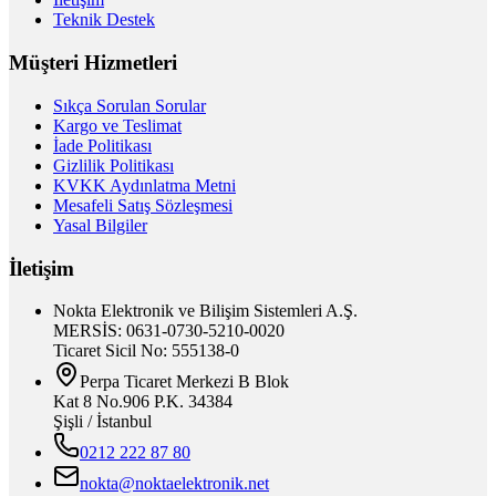
Teknik Destek
Müşteri Hizmetleri
Sıkça Sorulan Sorular
Kargo ve Teslimat
İade Politikası
Gizlilik Politikası
KVKK Aydınlatma Metni
Mesafeli Satış Sözleşmesi
Yasal Bilgiler
İletişim
Nokta Elektronik ve Bilişim Sistemleri A.Ş.
MERSİS: 0631-0730-5210-0020
Ticaret Sicil No: 555138-0
Perpa Ticaret Merkezi B Blok
Kat 8 No.906 P.K. 34384
Şişli / İstanbul
0212 222 87 80
nokta@noktaelektronik.net