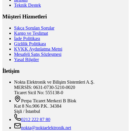
Teknik Destek
Müşteri Hizmetleri
Sıkça Sorulan Sorular
Kargo ve Teslimat
İade Politikası
Gizlilik Politikası
KVKK Aydınlatma Metni
Mesafeli Satış Sözleşmesi
Yasal Bilgiler
İletişim
Nokta Elektronik ve Bilişim Sistemleri A.Ş.
MERSİS: 0631-0730-5210-0020
Ticaret Sicil No: 555138-0
Perpa Ticaret Merkezi B Blok
Kat 8 No.906 P.K. 34384
Şişli / İstanbul
0212 222 87 80
nokta@noktaelektronik.net