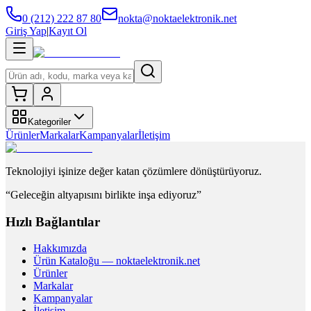
0 (212) 222 87 80
nokta@noktaelektronik.net
Giriş Yap
|
Kayıt Ol
Kategoriler
Ürünler
Markalar
Kampanyalar
İletişim
Teknolojiyi işinize değer katan çözümlere dönüştürüyoruz.
“Geleceğin altyapısını birlikte inşa ediyoruz”
Hızlı Bağlantılar
Hakkımızda
Ürün Kataloğu — noktaelektronik.net
Ürünler
Markalar
Kampanyalar
İletişim