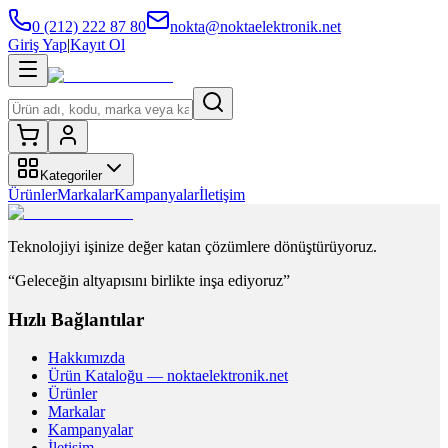
0 (212) 222 87 80
nokta@noktaelektronik.net
Giriş Yap
|
Kayıt Ol
Kategoriler
Ürünler
Markalar
Kampanyalar
İletişim
Teknolojiyi işinize değer katan çözümlere dönüştürüyoruz.
“Geleceğin altyapısını birlikte inşa ediyoruz”
Hızlı Bağlantılar
Hakkımızda
Ürün Kataloğu — noktaelektronik.net
Ürünler
Markalar
Kampanyalar
İletişim