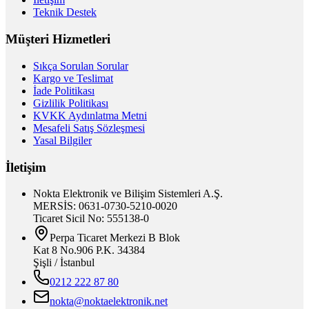
Teknik Destek
Müşteri Hizmetleri
Sıkça Sorulan Sorular
Kargo ve Teslimat
İade Politikası
Gizlilik Politikası
KVKK Aydınlatma Metni
Mesafeli Satış Sözleşmesi
Yasal Bilgiler
İletişim
Nokta Elektronik ve Bilişim Sistemleri A.Ş.
MERSİS: 0631-0730-5210-0020
Ticaret Sicil No: 555138-0
Perpa Ticaret Merkezi B Blok
Kat 8 No.906 P.K. 34384
Şişli / İstanbul
0212 222 87 80
nokta@noktaelektronik.net