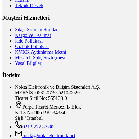
Teknik Destek
Müşteri Hizmetleri
Sıkça Sorulan Sorular
Kargo ve Teslimat
İade Politikası
Gizlilik Politikası
KVKK Aydınlatma Metni
Mesafeli Satış Sözleşmesi
Yasal Bilgiler
İletişim
Nokta Elektronik ve Bilişim Sistemleri A.Ş.
MERSİS: 0631-0730-5210-0020
Ticaret Sicil No: 555138-0
Perpa Ticaret Merkezi B Blok
Kat 8 No.906 P.K. 34384
Şişli / İstanbul
0212 222 87 80
nokta@noktaelektronik.net