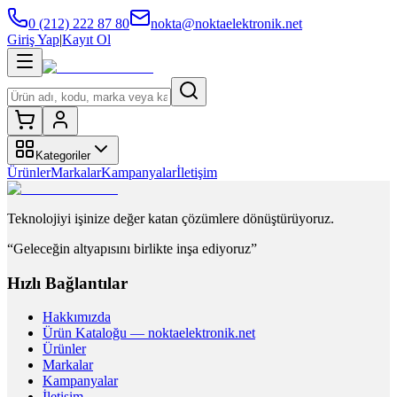
0 (212) 222 87 80
nokta@noktaelektronik.net
Giriş Yap
|
Kayıt Ol
Kategoriler
Ürünler
Markalar
Kampanyalar
İletişim
Teknolojiyi işinize değer katan çözümlere dönüştürüyoruz.
“Geleceğin altyapısını birlikte inşa ediyoruz”
Hızlı Bağlantılar
Hakkımızda
Ürün Kataloğu — noktaelektronik.net
Ürünler
Markalar
Kampanyalar
İletişim